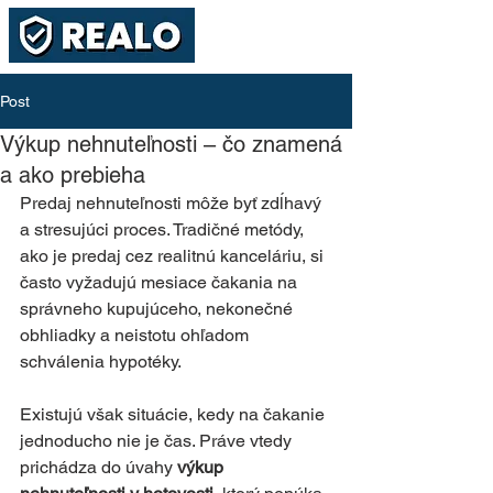
Post
Výkup nehnuteľnosti – čo znamená
a ako prebieha
Predaj nehnuteľnosti môže byť zdĺhavý 
a stresujúci proces. Tradičné metódy, 
ako je predaj cez realitnú kanceláriu, si 
často vyžadujú mesiace čakania na 
správneho kupujúceho, nekonečné 
obhliadky a neistotu ohľadom 
schválenia hypotéky. 
Existujú však situácie, kedy na čakanie 
jednoducho nie je čas. Práve vtedy 
prichádza do úvahy 
výkup 