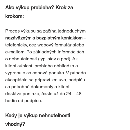
Ako výkup prebieha? Krok za 
krokom:
Proces výkupu sa začína jednoduchým 
nezáväzným a bezplatným kontaktom
 – 
telefonicky, cez webový formulár alebo 
e-mailom. Po základných informáciách 
o nehnuteľnosti (typ, stav a pod). Ak 
klient súhlasí, prebieha obhliadka a 
vypracuje sa cenová ponuka. V prípade 
akceptácie sa pripraví zmluva, podpíšu 
sa potrebné dokumenty a klient 
dostáva peniaze, často už do 24 – 48 
hodín od podpisu.
Kedy je výkup nehnuteľnosti 
vhodný?