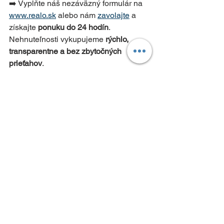
➡️ Vyplňte náš nezáväzný formulár na 
www.realo.sk
 alebo nám 
zavolajte
 a 
získajte 
ponuku do 24 hodín
. 
Nehnuteľnosti vykupujeme 
rýchlo, 
transparentne a bez zbytočných 
prieťahov
.
výkup nehnuteľnosti
realitná kancelária
čo znamená výkup
výhody výkup nehnuteľnosti
ako prebieha výkup nehnuteľnosti
See All
Recent Posts