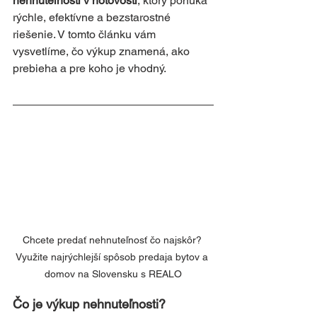
nehnuteľnosti v hotovosti
, ktorý ponúka 
rýchle, efektívne a bezstarostné 
riešenie. V tomto článku vám 
vysvetlíme, čo výkup znamená, ako 
prebieha a pre koho je vhodný.
Chcete predať nehnuteľnosť čo najskôr? 
Využite najrýchlejší spôsob predaja bytov a 
domov na Slovensku s REALO
Čo je výkup nehnuteľnosti?