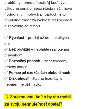
problémy nehnuteľnosti. Aj keď býva 
výkupná cena o niečo nižšia než trhová 
hodnota, v mnohých prípadoch je to 
prijateľná "daň" za rýchlosť, bezpečnosť 
a zbavenie sa stresu.
✅ 
Rýchlosť
 – predaj už do niekoľkých 
dní
✅ 
Bez provízie
 – neplatíte realitke ani 
právnikom
✅ 
Bezpečný priebeh
 – zabezpečený 
právny servis
✅ 
Pomoc pri exekúciách alebo dlhoch
✅ 
Diskrétnosť 
– žiadne inzeráty a 
nepríjemné obhliadky
🔍 Zaujíma vás, koľko by ste mohli 
za svoju nehnuteľnosť dostať?