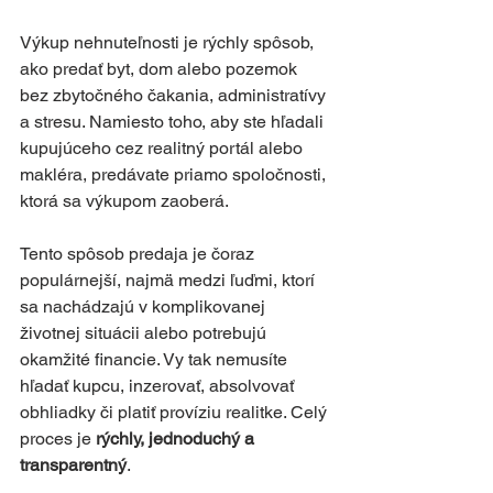
Výkup nehnuteľnosti je rýchly spôsob, 
ako predať byt, dom alebo pozemok 
bez zbytočného čakania, administratívy 
a stresu. Namiesto toho, aby ste hľadali 
kupujúceho cez realitný portál alebo 
makléra, predávate priamo spoločnosti, 
ktorá sa výkupom zaoberá. 
Tento spôsob predaja je čoraz 
populárnejší, najmä medzi ľuďmi, ktorí 
sa nachádzajú v komplikovanej 
životnej situácii alebo potrebujú 
okamžité financie. Vy tak nemusíte 
hľadať kupcu, inzerovať, absolvovať 
obhliadky či platiť províziu realitke. Celý 
proces je 
rýchly, jednoduchý a 
transparentný
.