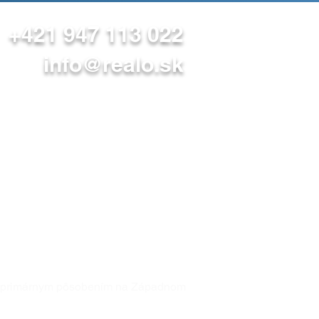
+421 947 113 022
info@realo.sk
y s primárnym pôsobením na Západnom