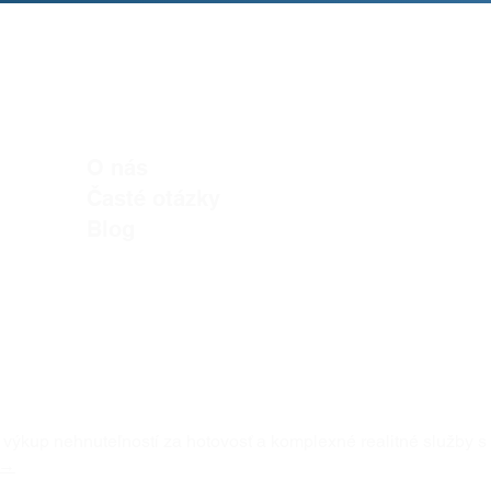
O nás
Časté otázky
Blog
 výkup nehnuteľností za hotovosť a komplexné realitné služb
 →