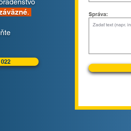
poradenstvo
ezáväzné
.
Správa:
lňte
 022