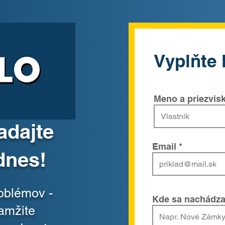
Vyplňte 
Meno a priezvis
adajte
Email
dnes!
roblémov -
Kde sa nachádza
amžite