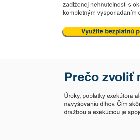
zadlženej nehnuteľnosti s o
kompletným vysporiadaním d
Využite bezplatnú 
Prečo zvoliť
Úroky, poplatky exekútora 
navyšovaniu dlhov. Čím skôr
dražbou a exekúciou je spo