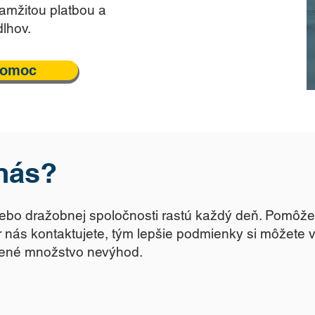
kamžitou platbou a
lhov.
pomoc
 nás?
alebo dražobnej spoločnosti rastú každý deň. Pomô
 nás kontaktujete, tým lepšie podmienky si môžete 
jené množstvo nevýhod.