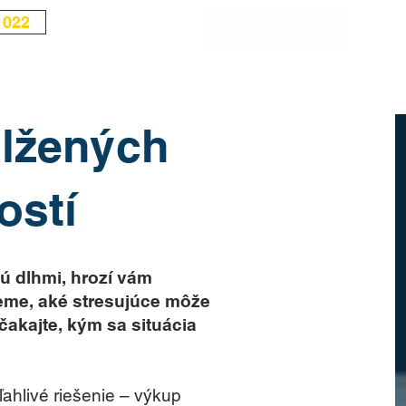
 022
Výkup nehnuteľností
Dražba a exekúcia
Dedeni
lžených
ostí
ú dlhmi, hrozí vám
eme, aké stresujúce môže
Nečakajte, kým sa situácia
hlivé riešenie – výkup