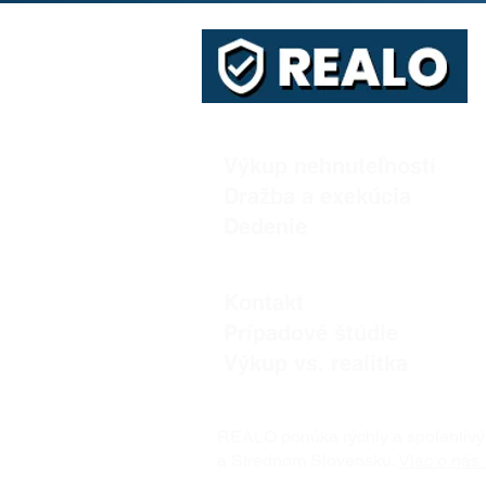
Výkup nehnuteľností
Dražba a exekúcia
Dedenie
Kontakt
Prípadové štúdie
Výkup vs. realitka
REALO ponúka rýchly a spoľahlivý
a Strednom Slovensku.
Viac o nás