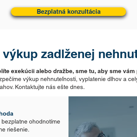
Bezplatná konzultácia
 výkup zadlženej nehnut
líte exekúcii alebo dražbe, sme tu, aby sme vám
pečíme výkup nehnuteľnosti, vyplatenie dlhov a ce
ahov. Kontaktujte nás ešte dnes.
ohoda
, bezplatne ohodnotíme
e riešenie.